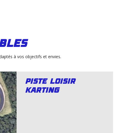
ibles
daptés à vos objectifs et envies.
courbe 360
degré
Dédié aux longs appuis et au
transfert de masse
EN SAVOIR +