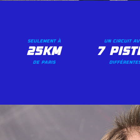
seulement à
un circuit a
25km
7 pist
de Paris
différente