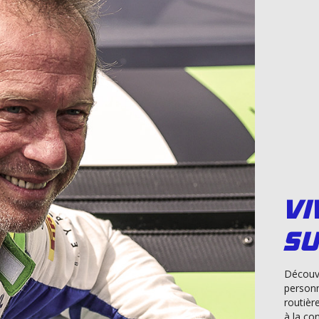
Vi
su
Décou
personn
routièr
à la co