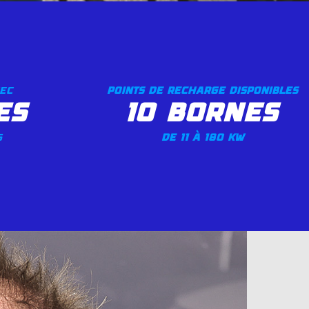
vec
points de recharge disponibles
es
10 bornes
s
de 11 à 180 KW