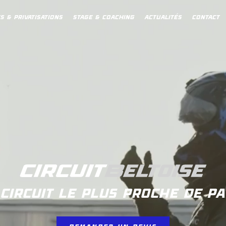
 & privatisations
stage & coaching
actualitéS
Contact
 circuit le plus proche de Pa