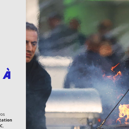
 à
vos
tation
oC
,