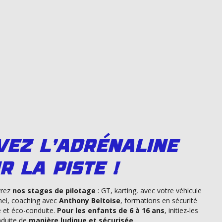
vez l'adrénaline
r la piste !
vrez
nos stages de pilotage
: GT, karting, avec votre véhicule
el, coaching avec
Anthony Beltoise
, formations en sécurité
e et éco-conduite.
Pour les enfants de 6 à 16 ans
, initiez-les
nduite de
manière ludique et sécurisée
.